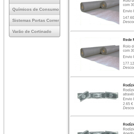
Rolo d
com 30
Químicos de Consumo
Envio 
147.6
Sistemas Portas Correr
Descon
Varão de Cortinado
Rede M
Rolo d
com 30
Envio 
177.1
Descon
Rodízi
Rodízi
atravé
Envio 
2.65 €
Descon
Rodízi
Rodízi
Aperto