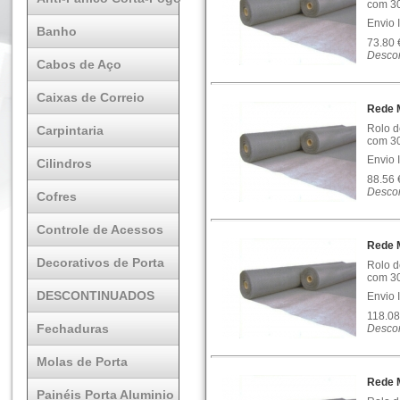
com 30
Envio 
Banho
73.80
Descon
Cabos de Aço
Caixas de Correio
Rede M
Rolo d
Carpintaria
com 30
Envio 
Cilindros
88.56
Descon
Cofres
Controle de Acessos
Rede M
Decorativos de Porta
Rolo d
com 30
DESCONTINUADOS
Envio 
118.08
Fechaduras
Descon
Molas de Porta
Rede M
Painéis Porta Aluminio