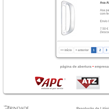
Asa A
Asa pa
com fe
Envio 
7.50 €
Descon
<< início
< anterior
1
2
3
página de abertura
•
empresa
Resolução de Litíg