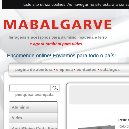
Este site utiliza cookies. Ao navegar no site estará a conse
ferragens e acessórios para aluminio, madeira e ferro
e agora também para vidro...
Encomende online! Enviamos para todo o país!
página de abertura
•
empresa
•
contactos
•
catálogos
pesquisa avançada
Alumínio
Vidro
Rede M
Rolo d
Anti-Pânico Corta-Fogo