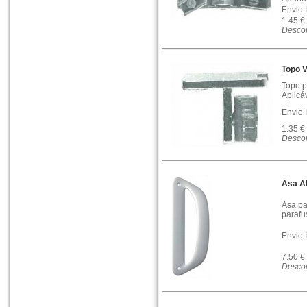
Envio 
1.45 €
Descon
Topo V
Topo p
Aplicá
Envio 
1.35 €
Descon
Asa A
Asa pa
parafu
Envio 
7.50 €
Descon