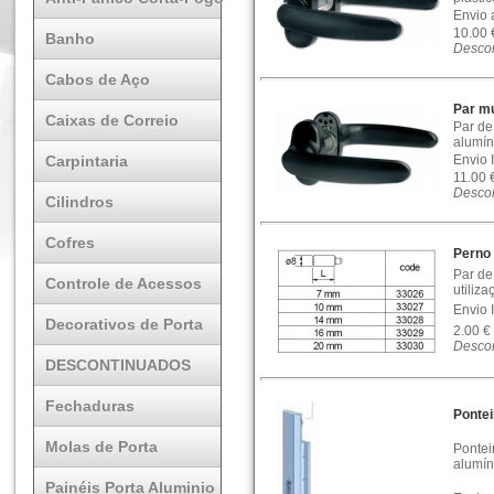
Envio 
10.00
Banho
Descon
Cabos de Aço
Par m
Caixas de Correio
Par de
alumín
Carpintaria
Envio 
11.00 
Descon
Cilindros
Cofres
Perno
Par de
Controle de Acessos
utiliz
Envio 
Decorativos de Porta
2.00 €
Descon
DESCONTINUADOS
Fechaduras
Ponte
Molas de Porta
Pontei
alumín
Painéis Porta Aluminio