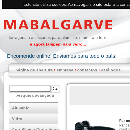
Este site utiliza cookies. Ao navegar no site estará a conse
ferragens e acessórios para aluminio, madeira e ferro
e agora também para vidro...
Encomende online! Enviamos para todo o país!
página de abertura
•
empresa
•
contactos
•
catálogos
pesquisa avançada
Alumínio
Vidro
Par m
Par de
Anti-Pânico Corta-Fogo
plásti