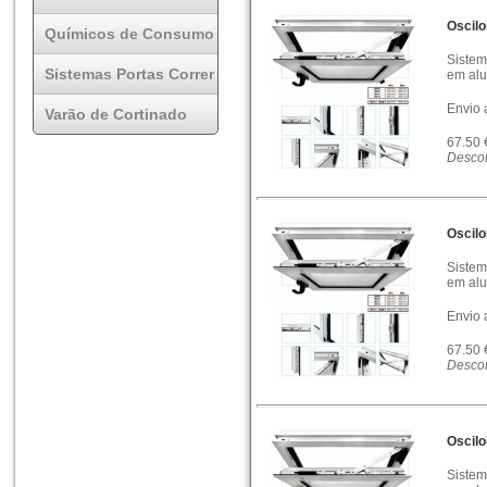
Oscil
Químicos de Consumo
Sistem
Sistemas Portas Correr
em alu
Envio 
Varão de Cortinado
67.50
Descon
Oscil
Sistem
em alu
Envio 
67.50
Descon
Oscil
Sistem