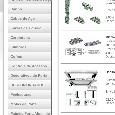
grande
Banho
Envio 
9.00 €
Cabos de Aço
Descon
Caixas de Correio
Carpintaria
Micro
Sistem
criar 
Cilindros
Envio 
4.00 €
Cofres
Descon
Controle de Acessos
Oscil
Decorativos de Porta
Sistem
com co
DESCONTINUADOS
Envio 
Fechaduras
52.00
Descon
Molas de Porta
Painéis Porta Aluminio