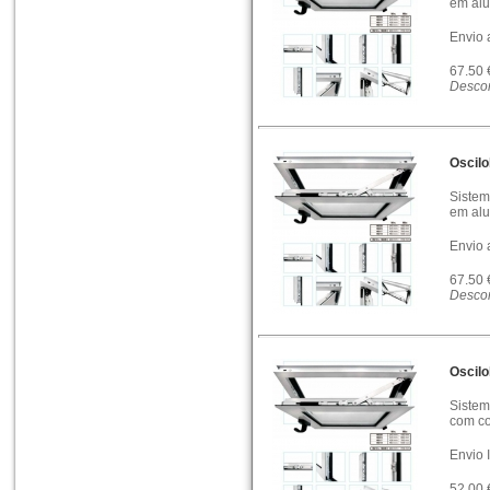
em alu
Envio 
67.50
Descon
Oscil
Sistem
em alu
Envio 
67.50
Descon
Oscil
Sistem
com co
Envio 
52.00