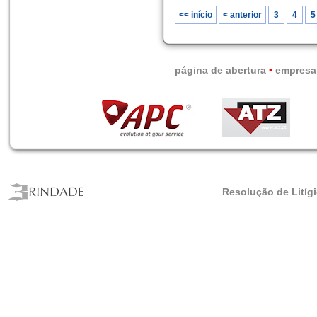
<< início
< anterior
3
4
5
página de abertura
•
empresa
Resolução de Litíg