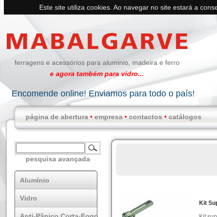
Este site utiliza cookies. Ao navegar no site estará a conse
ferragens e acessórios para aluminio, madeira e ferro
e agora também para vidro...
Encomende online! Enviamos para todo o país!
página de abertura
•
empresa
•
contactos
•
catálogos
pesquisa avançada
Alumínio
Vidro
Kit S
Anti-Pânico Corta-Fogo
Kit su