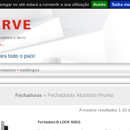
navegar no site estará a consentir a sua utilização
Aceito
Saiba ma
adeira e ferro
...
ra todo o país!
ontactos
•
catálogos
»
Fechaduras Alumínio Prumo
Fechaduras
A mostrar resultados 1-10 
Fechadura B-LOCK 50811