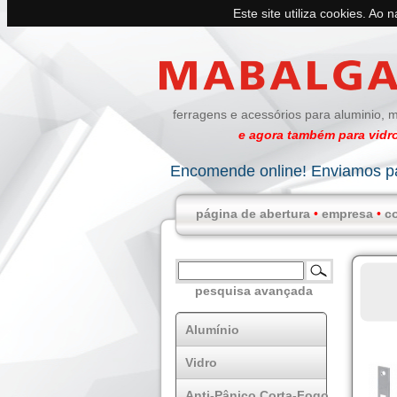
Este site utiliza cookies. Ao 
ferragens e acessórios para aluminio, m
e agora também para vidro
Encomende online! Enviamos pa
página de abertura
•
empresa
•
c
pesquisa avançada
Alumínio
Vidro
Anti-Pânico Corta-Fogo