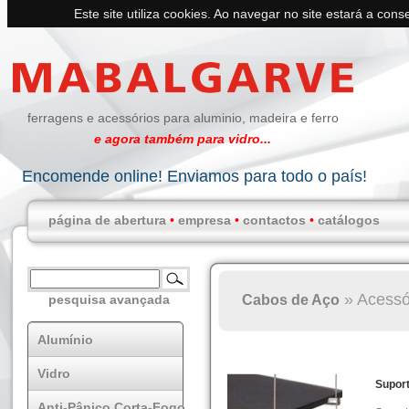
Este site utiliza cookies. Ao navegar no site estará a conse
ferragens e acessórios para aluminio, madeira e ferro
e agora também para vidro...
Encomende online! Enviamos para todo o país!
página de abertura
•
empresa
•
contactos
•
catálogos
»
Acessó
Cabos de Aço
pesquisa avançada
Alumínio
Vidro
Suport
Anti-Pânico Corta-Fogo