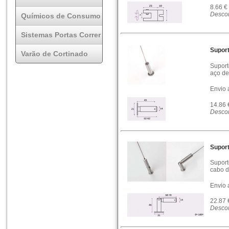
8.66 €
Descon
Químicos de Consumo
Sistemas Portas Correr
Suport
Varão de Cortinado
Suport
aço d
Envio 
14.86
Descon
Suport
Suport
cabo d
Envio 
22.87
Descon