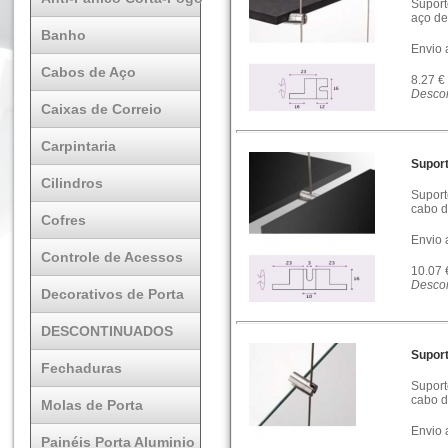
Suport
aço d
Banho
Envio 
Cabos de Aço
8.27 €
Descon
Caixas de Correio
Carpintaria
Suport
Cilindros
Suport
cabo d
Cofres
Envio 
Controle de Acessos
10.07
Descon
Decorativos de Porta
DESCONTINUADOS
Suport
Fechaduras
Suport
cabo d
Molas de Porta
Envio 
Painéis Porta Aluminio