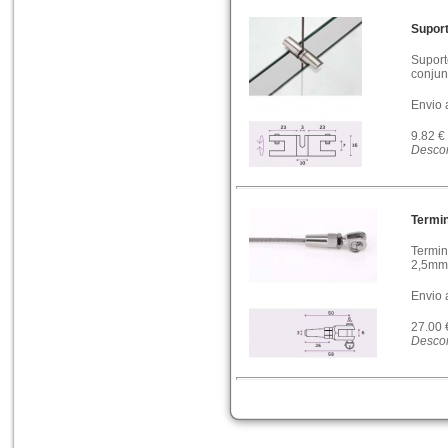
Suport
Suport
conjun
Envio 
9.82 €
Descon
Termin
Termin
2,5mm
Envio 
27.00
Descon