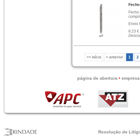
Fecho 
Fecho 
compri
Envio 
8.23 €
Descon
<< início
< anterior
1
2
página de abertura
•
empresa
Resolução de Litíg