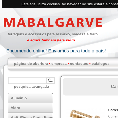
Este site utiliza cookies. Ao navegar no site estará a conse
ferragens e acessórios para aluminio, madeira e ferro
e agora também para vidro...
Encomende online! Enviamos para todo o país!
página de abertura
•
empresa
•
contactos
•
catálogos
Car
pesquisa avançada
Alumínio
Vidro
Corre
Corren
Anti-Pânico Corta-Fogo