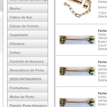
Fornec
Envio 
Banho
7.25 €
Descon
Cabos de Aço
Caixas de Correio
Fecho
Carpintaria
Fecho 
com pa
Envio 
Cilindros
5.41 €
Descon
Cofres
Controle de Acessos
Fecho
Fecho 
com pa
Decorativos de Porta
Envio 
7.75 €
DESCONTINUADOS
Descon
Fechaduras
Fecho
Molas de Porta
Fecho 
com pa
Envio 
Painéis Porta Aluminio