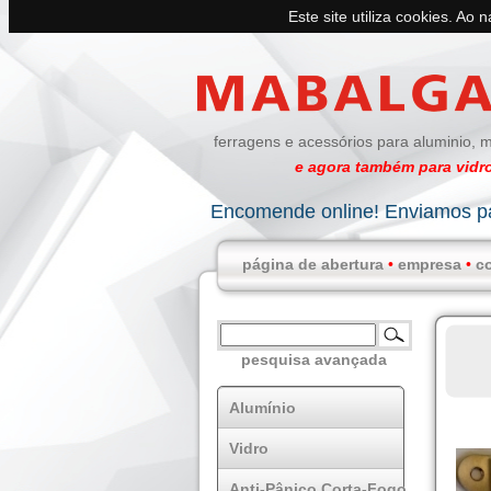
Este site utiliza cookies. Ao 
ferragens e acessórios para aluminio, m
e agora também para vidro
Encomende online! Enviamos pa
página de abertura
•
empresa
•
c
pesquisa avançada
Alumínio
Vidro
Anti-Pânico Corta-Fogo