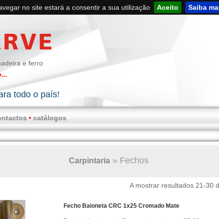
navegar no site estará a consentir a sua utilização
Aceito
Saiba ma
adeira e ferro
...
ra todo o país!
ontactos
•
catálogos
»
Fechos
Carpintaria
A mostrar resultados 21-30 
Fecho Baioneta CRC 1x25 Cromado Mate