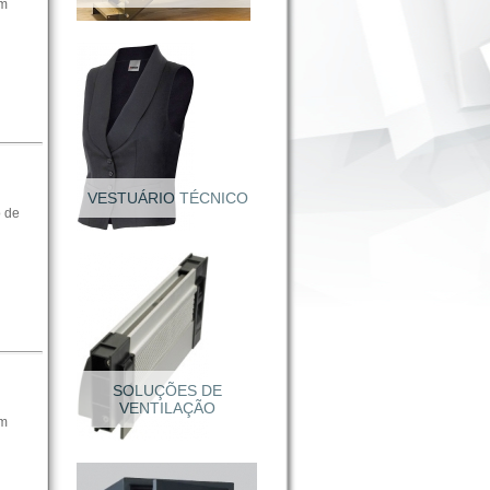
om
VESTUÁRIO TÉCNICO
 de
Calçado Segurança
om