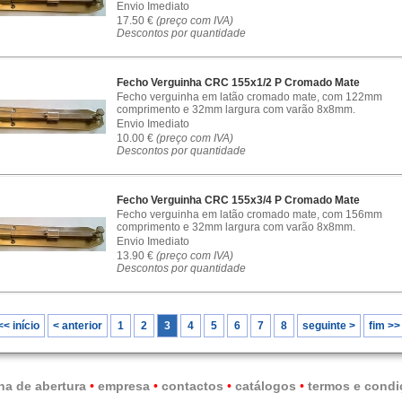
Envio Imediato
17.50 €
(preço com IVA)
Descontos por quantidade
Fecho Verguinha CRC 155x1/2 P Cromado Mate
Fecho verguinha em latão cromado mate, com 122mm
comprimento e 32mm largura com varão 8x8mm.
Envio Imediato
10.00 €
(preço com IVA)
Descontos por quantidade
Fecho Verguinha CRC 155x3/4 P Cromado Mate
Fecho verguinha em latão cromado mate, com 156mm
comprimento e 32mm largura com varão 8x8mm.
Envio Imediato
13.90 €
(preço com IVA)
Descontos por quantidade
<< início
< anterior
1
2
3
4
5
6
7
8
seguinte >
fim >>
na de abertura
•
empresa
•
contactos
•
catálogos
•
termos e condi