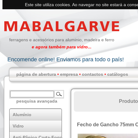
Este site utiliza cookies. Ao navegar no site estará a conse
ferragens e acessórios para aluminio, madeira e ferro
e agora também para vidro...
Encomende online! Enviamos para todo o país!
página de abertura
•
empresa
•
contactos
•
catálogos
Produto
pesquisa avançada
Alumínio
Fecho de Gancho 75mm 
Vidro
Anti-Pânico Corta-Fogo