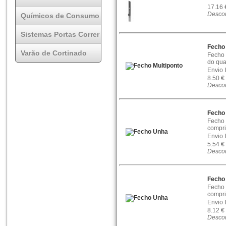
17.16
Descon
Químicos de Consumo
Sistemas Portas Correr
Fecho 
Varão de Cortinado
Fecho 
do qua
Envio 
8.50 €
Descon
Fecho
Fecho 
compri
Envio 
5.54 €
Descon
Fecho
Fecho 
compri
Envio 
8.12 €
Descon