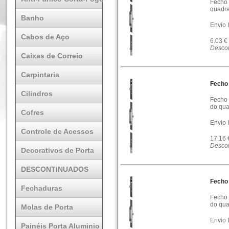
Fecho 
quadra
Banho
Envio 
Cabos de Aço
6.03 €
Descon
Caixas de Correio
Carpintaria
Fecho 
Cilindros
Fecho 
do qua
Cofres
Envio 
Controle de Acessos
17.16
Descon
Decorativos de Porta
DESCONTINUADOS
Fecho 
Fechaduras
Fecho 
do qua
Molas de Porta
Envio 
Painéis Porta Aluminio