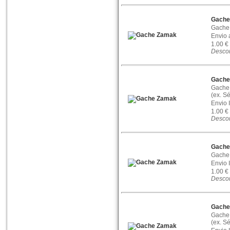
Gache
Gache 
Envio 
1.00 €
Descon
Gache
Gache 
(ex. S
Envio 
1.00 €
Descon
Gache
Gache 
Envio 
1.00 €
Descon
Gache
Gache 
(ex. S