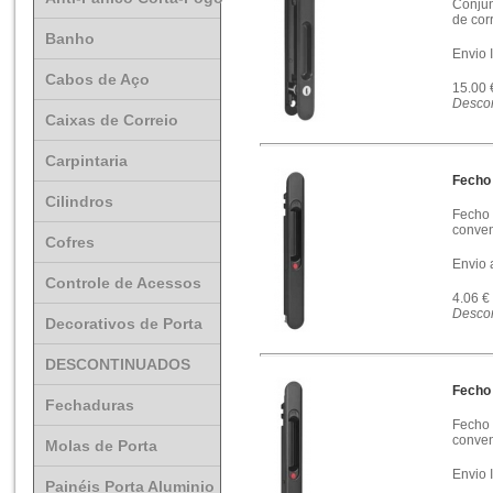
Conjun
de cor
Banho
Envio 
Cabos de Aço
15.00
Descon
Caixas de Correio
Carpintaria
Fecho
Cilindros
Fecho 
conven
Cofres
Envio 
Controle de Acessos
4.06 €
Descon
Decorativos de Porta
DESCONTINUADOS
Fecho
Fechaduras
Fecho 
conven
Molas de Porta
Envio 
Painéis Porta Aluminio