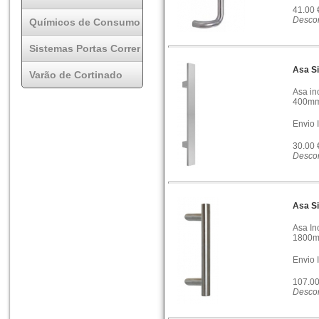
41.00
Descon
Químicos de Consumo
Sistemas Portas Correr
Asa S
Varão de Cortinado
Asa in
400mm 
Envio 
30.00
Descon
Asa Si
Asa In
1800mm
Envio 
107.0
Descon