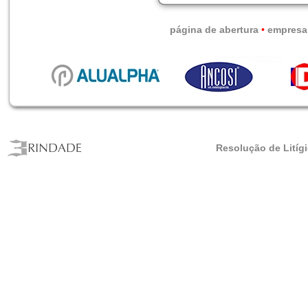
página de abertura
•
empresa
Resolução de Litíg