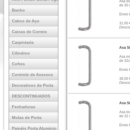
Asa in
de 30 
Banho
Envio 
Cabos de Aço
31.00
Descon
Caixas de Correio
Carpintaria
Asa S
Cilindros
Asa in
de 32c
Cofres
Envio 
Controle de Acessos
36.00
Descon
Decorativos de Porta
DESCONTINUADOS
Asa S
Fechaduras
Asa in
de 32 
Molas de Porta
Envio 
Painéis Porta Aluminio