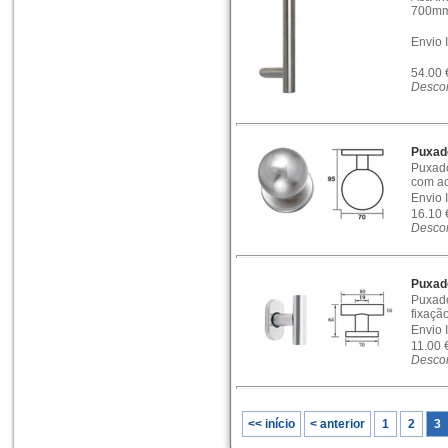
700mm 
Envio 
54.00
Descon
Puxad
Puxado
com ac
Envio 
16.10
Descon
Puxado
Puxado
fixaçã
Envio 
11.00 
Descon
<< início
< anterior
1
2
3