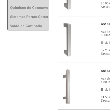
86.00
Descon
Químicos de Consumo
Sistemas Portas Correr
Asa S
Varão de Cortinado
Asa In
600mm 
Envio 
52.25
Descon
Asa S
Asa si
e 800m
Envio 
61.50
Descon