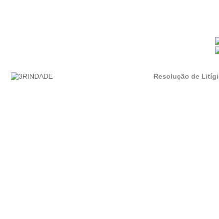
Resolução de Litíg