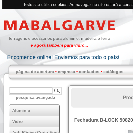
Este site utiliza cookies. Ao navegar no site estará a conse
ferragens e acessórios para aluminio, madeira e ferro
e agora também para vidro...
Encomende online! Enviamos para todo o país!
página de abertura
•
empresa
•
contactos
•
catálogos
Pro
pesquisa avançada
Alumínio
Fechadura B-LOCK 50820
Vidro
Anti-Pânico Corta-Fogo