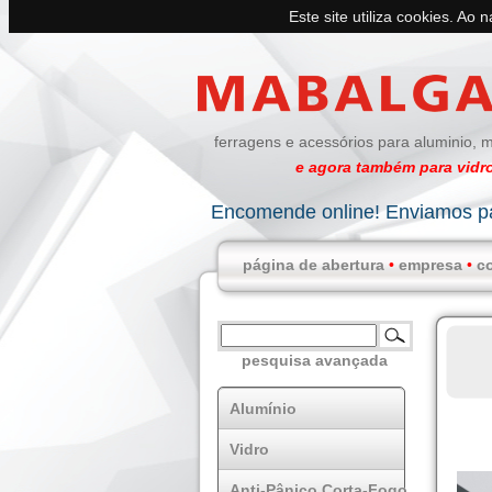
Este site utiliza cookies. Ao 
ferragens e acessórios para aluminio, m
e agora também para vidro
Encomende online! Enviamos pa
página de abertura
•
empresa
•
c
pesquisa avançada
Alumínio
Vidro
Anti-Pânico Corta-Fogo