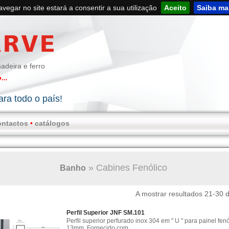
navegar no site estará a consentir a sua utilização
Aceito
Saiba ma
adeira e ferro
...
ra todo o país!
ontactos
•
catálogos
»
Cabines Fenólico
Banho
A mostrar resultados 21-30 
Perfil Superior JNF SM.101
Perfil superior perfurado inox 304 em " U " para painel fenó
13mm. Fornecido com