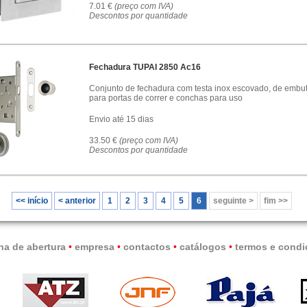
7.01 €
(preço com IVA)
Descontos por quantidade
Fechadura TUPAI 2850 Ac16
Conjunto de fechadura com testa inox escovado, de embuti
para portas de correr e conchas para uso
Envio até 15 dias
33.50 €
(preço com IVA)
Descontos por quantidade
<< início
< anterior
1
2
3
4
5
6
seguinte >
fim >>
na de abertura
•
empresa
•
contactos
•
catálogos
•
termos e condi