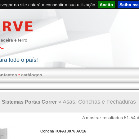
navegar no site estará a consentir a sua utilização
Aceito
Saiba ma
adeira e ferro
...
ra todo o país!
ontactos
•
catálogos
»
Asas, Conchas e Fechaduras
Sistemas Portas Correr
A mostrar resultados 51-54 
Concha TUPAI 3076 AC16