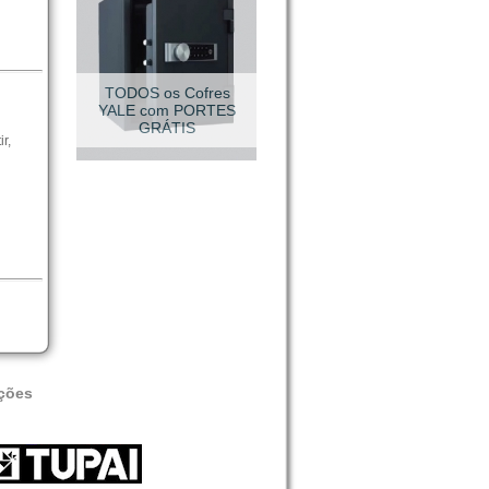
VESTUÁRIO TÉCNICO
r,
ções