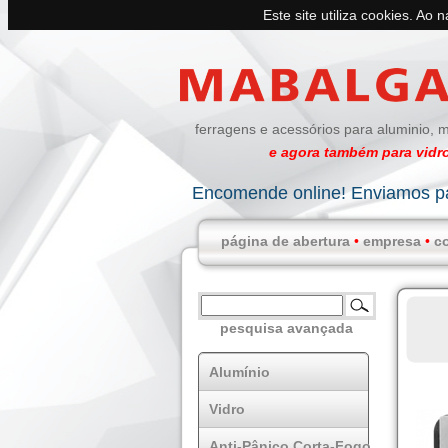
Este site utiliza cookies. Ao 
ferragens e acessórios para aluminio, m
e agora também para vidro
Encomende online! Enviamos pa
página de abertura
•
empresa
•
c
pesquisa avançada
Alumínio
Vidro
Anti-Pânico Corta-Fogo