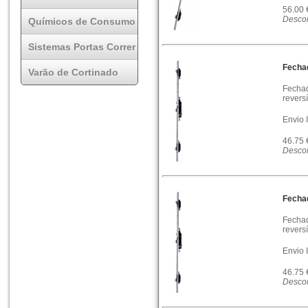
56.00
Descon
Químicos de Consumo
Sistemas Portas Correr
Fecha
Varão de Cortinado
Fechad
reversí
Envio 
46.75
Descon
Fecha
Fechad
reversí
Envio 
46.75
Descon