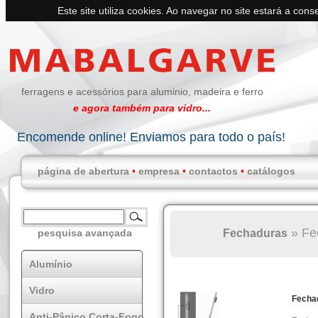
Este site utiliza cookies. Ao navegar no site estará a conse
ferragens e acessórios para aluminio, madeira e ferro
e agora também para vidro...
Encomende online! Enviamos para todo o país!
página de abertura
•
empresa
•
contactos
•
catálogos
»
Fe
Fechaduras
pesquisa avançada
Alumínio
Vidro
Fecha
Anti-Pânico Corta-Fogo