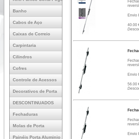
Fechad
reversí
Banho
Envio 
Cabos de Aço
40.00
Descon
Caixas de Correio
Carpintaria
Fecha
Cilindros
Fechad
reversí
Cofres
Envio 
Controle de Acessos
56.00
Descon
Decorativos de Porta
DESCONTINUADOS
Fecha
Fechaduras
Fechad
reversí
Molas de Porta
Envio 
Painéis Porta Aluminio