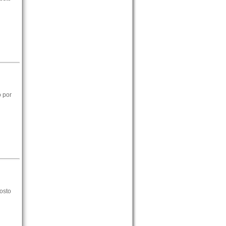
o por
osto