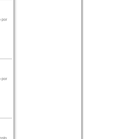
o por
o por
osto