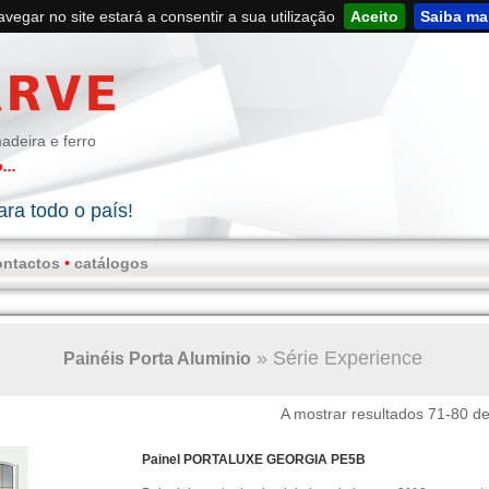
navegar no site estará a consentir a sua utilização
Aceito
Saiba ma
adeira e ferro
...
ra todo o país!
ontactos
•
catálogos
»
Série Experience
Painéis Porta Aluminio
A mostrar resultados 71-80 d
Painel PORTALUXE GEORGIA PE5B