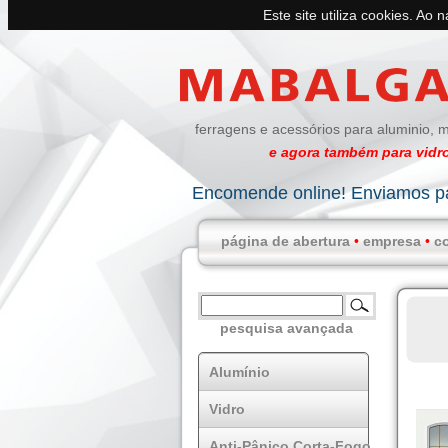
Este site utiliza cookies. Ao 
ferragens e acessórios para aluminio, m
e agora também para vidro
Encomende online! Enviamos pa
página de abertura
•
empresa
•
c
pesquisa avançada
Alumínio
Vidro
Anti-Pânico Corta-Fogo