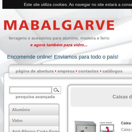
Este site utiliza cookies. Ao navegar no site estará a conse
ferragens e acessórios para aluminio, madeira e ferro
e agora também para vidro...
Encomende online! Enviamos para todo o país!
página de abertura
•
empresa
•
contactos
•
catálogos
Caixas d
pesquisa avançada
Alumínio
Vidro
Caixa 
Caixa 
Anti-Pânico Corta-Fogo