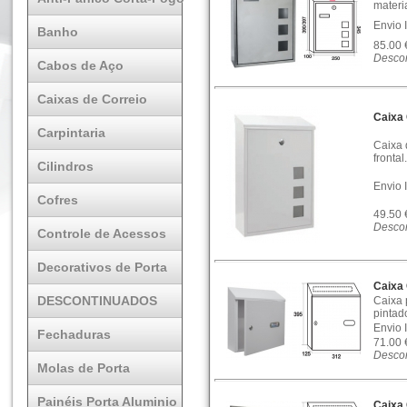
materia
Envio 
Banho
85.00
Descon
Cabos de Aço
Caixas de Correio
Caixa 
Carpintaria
Caixa 
frontal
Cilindros
Envio 
Cofres
49.50
Descon
Controle de Acessos
Decorativos de Porta
Caixa
DESCONTINUADOS
Caixa p
pintad
Envio 
Fechaduras
71.00
Descon
Molas de Porta
Painéis Porta Aluminio
Caixa