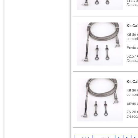
112.75
Descon
Kit Ca
Kit de
compri
Envio 
52.57
Descon
Kit Ca
Kit de
compri
Envio 
76.20
Descon