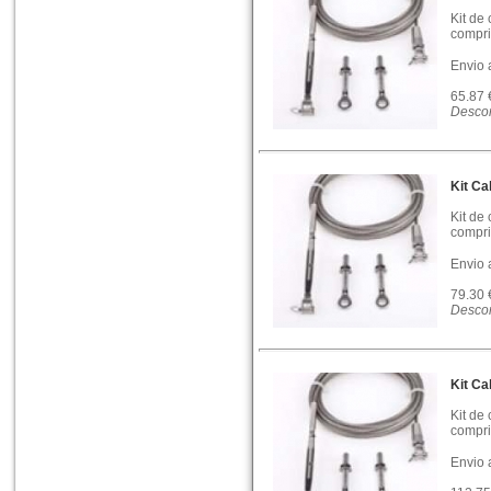
Kit de
compri
Envio 
65.87
Descon
Kit Ca
Kit de
compri
Envio 
79.30
Descon
Kit Ca
Kit de
compri
Envio 