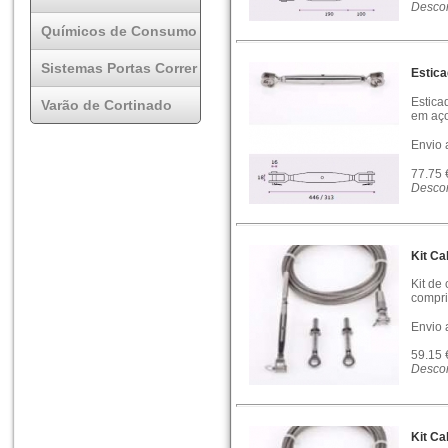
Descon
Químicos de Consumo
Sistemas Portas Correr
Estica
Estica
Varão de Cortinado
em aço
Envio 
77.75
Descon
Kit Ca
Kit de
compri
Envio 
59.15
Descon
Kit Ca