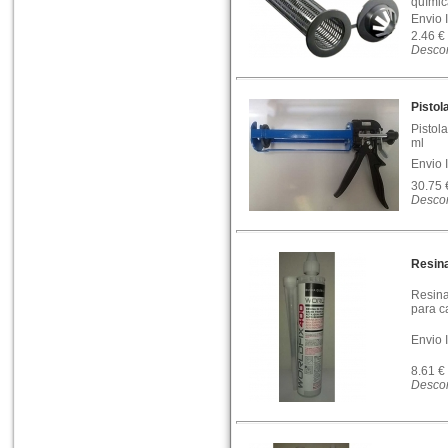
químic
Envio 
2.46 €
Descon
Pistol
Pistol
ml
Envio 
30.75
Descon
Resin
Resina
para c
Envio 
8.61 €
Descon