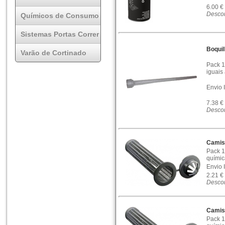
6.00 €
Descon
Químicos de Consumo
Sistemas Portas Correr
Boqui
Varão de Cortinado
Pack 1
iguais
Envio 
7.38 €
Descon
Camis
Pack 1
químic
Envio 
2.21 €
Descon
Camis
Pack 1