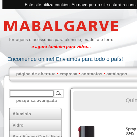
Este site utiliza cookies. Ao navegar no site estará a conse
ferragens e acessórios para aluminio, madeira e ferro
e agora também para vidro...
Encomende online! Enviamos para todo o país!
página de abertura
•
empresa
•
contactos
•
catálogos
Quí
pesquisa avançada
Alumínio
Vidro
Spray
0345
Anti-Pânico Corta-Fogo