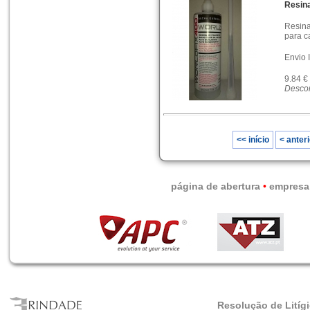
Resin
Resina
para c
Envio 
9.84 €
Descon
<< início
< anteri
página de abertura
•
empresa
Resolução de Litíg