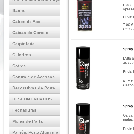
É adeq
aprese
Banho
Envio 
Cabos de Aço
7.00 €
Descon
Caixas de Correio
Carpintaria
Spray 
Cilindros
Evita 
às sup
Cofres
Envio 
Controle de Acessos
6.15 €
Descon
Decorativos de Porta
DESCONTINUADOS
Spray
Fechaduras
Galvan
molecu
Molas de Porta
Envio 
Painéis Porta Aluminio