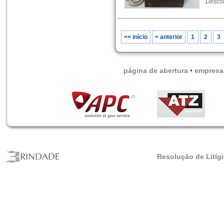
Descon
<< início
< anterior
1
2
3
página de abertura
•
empresa
Resolução de Litíg