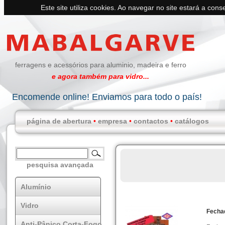
Este site utiliza cookies. Ao navegar no site estará a conse
ferragens e acessórios para aluminio, madeira e ferro
e agora também para vidro...
Encomende online! Enviamos para todo o país!
página de abertura
•
empresa
•
contactos
•
catálogos
pesquisa avançada
Alumínio
Vidro
Fecha
Anti-Pânico Corta-Fogo