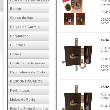
Fechad
com es
Banho
Envio 
Cabos de Aço
129.0
Descon
Caixas de Correio
Carpintaria
Fecha
Cilindros
Fechad
entrad
Cofres
Envio 
Controle de Acessos
95.00
Descon
Decorativos de Porta
DESCONTINUADOS
Fecha
Fechaduras
Fechad
entrad
Molas de Porta
Envio 
Painéis Porta Aluminio