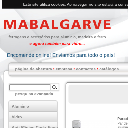
Este site utiliza cookies. Ao navegar no site estará a conse
ferragens e acessórios para aluminio, madeira e ferro
e agora também para vidro...
Encomende online! Enviamos para todo o país!
página de abertura
•
empresa
•
contactos
•
catálogos
pesquisa avançada
Alumínio
Vidro
Puxad
Par de
Anti-Pânico Corta-Fogo
alumín