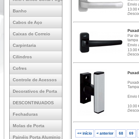
Envio 
13.00
Banho
Descon
Cabos de Aço
Puxad
Caixas de Correio
Par de
tampa 
Carpintaria
Envio 
13.00
Descon
Cilindros
Cofres
Puxado
Controle de Acessos
Puxado
Tampa 
Decorativos de Porta
Envio 
DESCONTINUADOS
10.00
Descon
Fechaduras
Molas de Porta
<< início
< anterior
68
69
Painéis Porta Aluminio