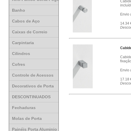
Cabide
incluíd
Banho
Envio 
Cabos de Aço
14.34
Descon
Caixas de Correio
Carpintaria
Cabid
Cilindros
Cabide
fixação
Cofres
Envio 
Controle de Acessos
17.18
Descon
Decorativos de Porta
DESCONTINUADOS
Fechaduras
Molas de Porta
Painéis Porta Aluminio