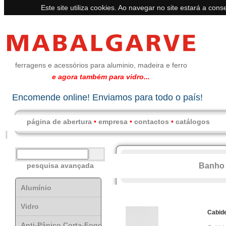
Este site utiliza cookies. Ao navegar no site estará a conse
ferragens e acessórios para aluminio, madeira e ferro
e agora também para vidro...
Encomende online! Enviamos para todo o país!
página de abertura
•
empresa
•
contactos
•
catálogos
Banho
pesquisa avançada
Alumínio
Vidro
Cabid
Anti-Pânico Corta-Fogo