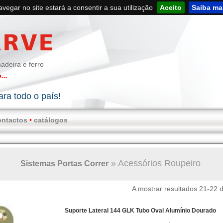
navegar no site estará a consentir a sua utilização
Aceito
Saiba ma
adeira e ferro
...
ra todo o país!
ontactos
•
catálogos
»
Acessórios Roupeiro
Sistemas Portas Correr
A mostrar resultados 21-22 
Suporte Lateral 144 GLK Tubo Oval Alumínio Dourado