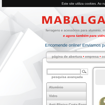
Este site utiliza cookies. Ao 
ferragens e acessórios para aluminio, m
e agora também para vidro
Encomende online! Enviamos pa
página de abertura
•
empresa
•
c
pesquisa avançada
Alumínio
Vidro
Anti-Pânico Corta-Fogo