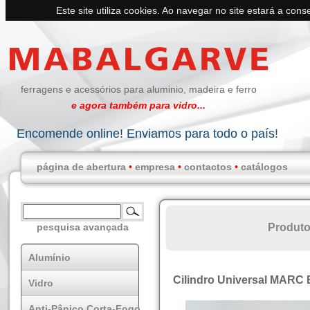
Este site utiliza cookies. Ao navegar no site estará a conse
ferragens e acessórios para aluminio, madeira e ferro
e agora também para vidro...
Encomende online! Enviamos para todo o país!
página de abertura
•
empresa
•
contactos
•
catálogos
Produt
pesquisa avançada
Alumínio
Cilindro Universal MARC
Vidro
Anti-Pânico Corta-Fogo