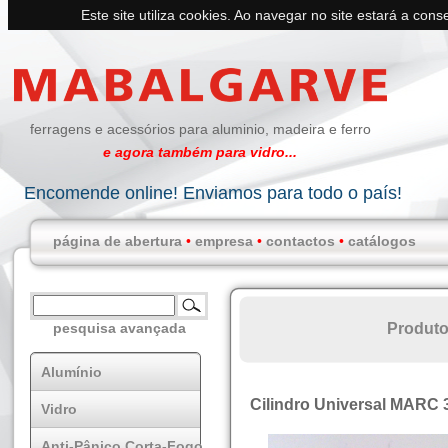
Este site utiliza cookies. Ao navegar no site estará a conse
ferragens e acessórios para aluminio, madeira e ferro
e agora também para vidro...
Encomende online! Enviamos para todo o país!
página de abertura
•
empresa
•
contactos
•
catálogos
Produt
pesquisa avançada
Alumínio
Cilindro Universal MARC 
Vidro
Anti-Pânico Corta-Fogo