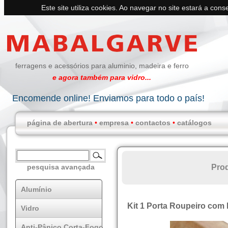
Este site utiliza cookies. Ao navegar no site estará a conse
ferragens e acessórios para aluminio, madeira e ferro
e agora também para vidro...
Encomende online! Enviamos para todo o país!
página de abertura
•
empresa
•
contactos
•
catálogos
Pro
pesquisa avançada
Alumínio
Kit 1 Porta Roupeiro co
Vidro
Anti-Pânico Corta-Fogo