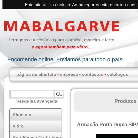
Este site utiliza cookies. Ao navegar no site estará a conse
ferragens e acessórios para aluminio, madeira e ferro
e agora também para vidro...
Encomende online! Enviamos para todo o país!
página de abertura
•
empresa
•
contactos
•
catálogos
Produtos
pesquisa avançada
Alumínio
Armação Porta Dupla SIP
Vidro
Anti-Pânico Corta-Fogo