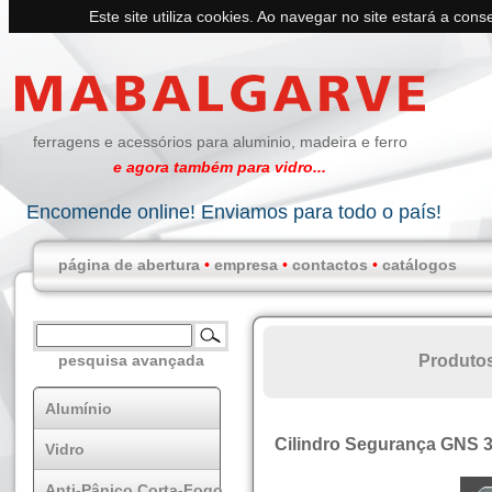
Este site utiliza cookies. Ao navegar no site estará a conse
ferragens e acessórios para aluminio, madeira e ferro
e agora também para vidro...
Encomende online! Enviamos para todo o país!
página de abertura
•
empresa
•
contactos
•
catálogos
Produto
pesquisa avançada
Alumínio
Cilindro Segurança GNS 
Vidro
Anti-Pânico Corta-Fogo