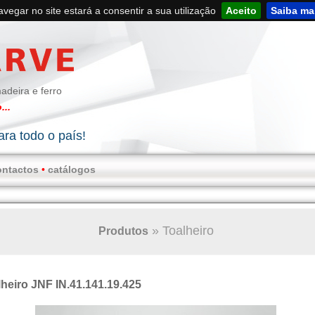
navegar no site estará a consentir a sua utilização
Aceito
Saiba ma
adeira e ferro
...
ra todo o país!
ontactos
•
catálogos
»
Toalheiro
Produtos
heiro JNF IN.41.141.19.425