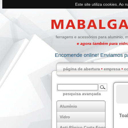
Este site utiliza cookies. Ao 
ferragens e acessórios para aluminio, m
e agora também para vidro
Encomende online! Enviamos pa
página de abertura
•
empresa
•
c
pesquisa avançada
Alumínio
Toal
Vidro
Anti-Pânico Corta-Fogo