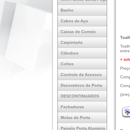
Banho
Cabos de Aço
Caixas de Correio
Toal
Carpintaria
Toal
entre
Cilindros
+ inf
Cofres
Preço
Controle de Acessos
Comp
Decorativos de Porta
Comp
(pre
DESCONTINUADOS
Fechaduras
Molas de Porta
Painéis Porta Aluminio