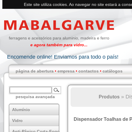
Este site utiliza cookies. Ao navegar no site estará a conse
ferragens e acessórios para aluminio, madeira e ferro
e agora também para vidro...
Encomende online! Enviamos para todo o país!
página de abertura
•
empresa
•
contactos
•
catálogos
»
Di
Produtos
pesquisa avançada
Alumínio
Dispensador Toalhas de 
Vidro
Anti-Pânico Corta-Fogo