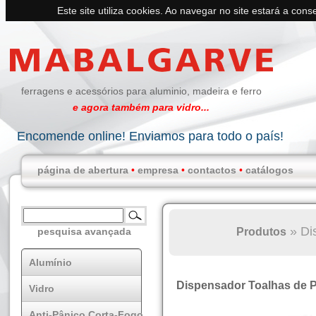
Este site utiliza cookies. Ao navegar no site estará a conse
ferragens e acessórios para aluminio, madeira e ferro
e agora também para vidro...
Encomende online! Enviamos para todo o país!
página de abertura
•
empresa
•
contactos
•
catálogos
»
Di
Produtos
pesquisa avançada
Alumínio
Dispensador Toalhas de 
Vidro
Anti-Pânico Corta-Fogo