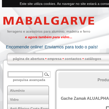
Este site utiliza cookies. Ao navegar no site estará a conse
ferragens e acessórios para aluminio, madeira e ferro
e agora também para vidro...
Encomende online! Enviamos para todo o país!
página de abertura
•
empresa
•
contactos
•
catálogos
Produ
pesquisa avançada
Alumínio
Gache Zamak ALUALPHA
Vidro
Anti-Pânico Corta-Fogo