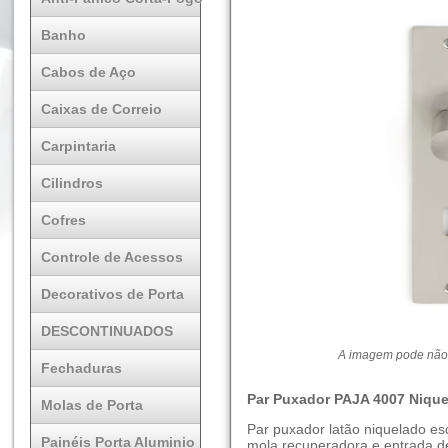
Banho
Cabos de Aço
Caixas de Correio
Carpintaria
Cilindros
Cofres
Controle de Acessos
Decorativos de Porta
DESCONTINUADOS
A imagem pode não 
Fechaduras
Par Puxador PAJA 4007 Niqu
Molas de Porta
Par puxador latão niquelado e
Painéis Porta Aluminio
mola recuperadora e entrada 