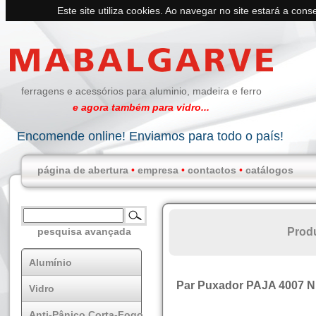
Este site utiliza cookies. Ao navegar no site estará a conse
ferragens e acessórios para aluminio, madeira e ferro
e agora também para vidro...
Encomende online! Enviamos para todo o país!
página de abertura
•
empresa
•
contactos
•
catálogos
Prod
pesquisa avançada
Alumínio
Par Puxador PAJA 4007 N
Vidro
Anti-Pânico Corta-Fogo