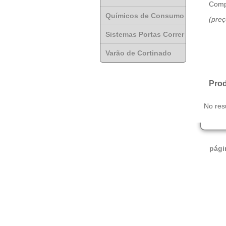
Comp
Químicos de Consumo
(pre
Sistemas Portas Correr
Varão de Cortinado
Prod
No res
pági