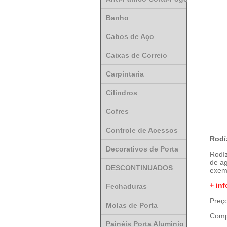
Banho
Cabos de Aço
Caixas de Correio
Carpintaria
Cilindros
Cofres
Controle de Acessos
Rodí
Decorativos de Porta
Rodíz
de ag
DESCONTINUADOS
exem
+ inf
Fechaduras
Preço
Molas de Porta
Comp
Painéis Porta Aluminio