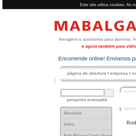
Este site utiliza cookies. Ao 
ferragens e acessórios para aluminio, m
e agora também para vidro
Encomende online! Enviamos pa
página de abertura
•
empresa
•
c
pesquisa avançada
Alumínio
Rod
Vidro
Anti-Pânico Corta-Fogo