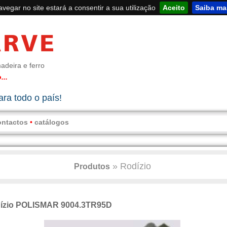
navegar no site estará a consentir a sua utilização
Aceito
Saiba ma
adeira e ferro
...
ra todo o país!
ontactos
•
catálogos
»
Rodízio
Produtos
ízio POLISMAR 9004.3TR95D