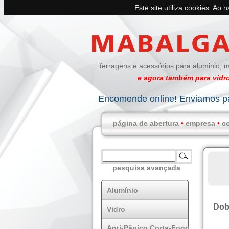
Este site utiliza cookies. Ao 
ferragens e acessórios para aluminio, m
e agora também para vidro
Encomende online! Enviamos pa
página de abertura
•
empresa
•
c
pesquisa avançada
Alumínio
Dob
Vidro
Anti-Pânico Corta-Fogo