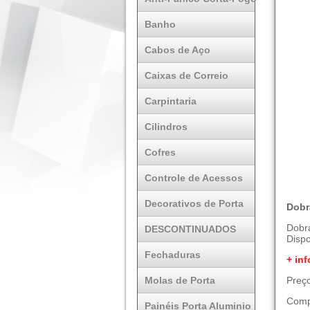
Banho
Cabos de Aço
Caixas de Correio
Carpintaria
Cilindros
Cofres
Controle de Acessos
Decorativos de Porta
Dobr
Dobra
DESCONTINUADOS
Dispo
Fechaduras
+ inf
Molas de Porta
Preço
Comp
Painéis Porta Aluminio