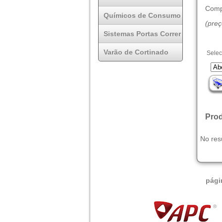
Comp
Químicos de Consumo
(pre
Sistemas Portas Correr
Varão de Cortinado
Selec
Prod
No res
pági