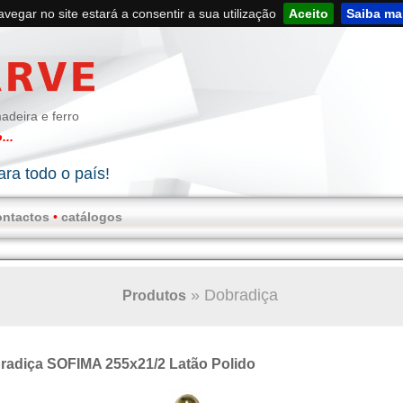
navegar no site estará a consentir a sua utilização
Aceito
Saiba ma
adeira e ferro
...
ra todo o país!
ontactos
•
catálogos
»
Dobradiça
Produtos
radiça SOFIMA 255x21/2 Latão Polido