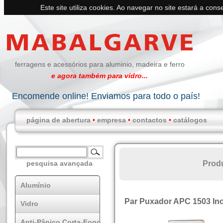
Este site utiliza cookies. Ao navegar no site estará a conse
ferragens e acessórios para aluminio, madeira e ferro
e agora também para vidro...
Encomende online! Enviamos para todo o país!
página de abertura
•
empresa
•
contactos
•
catálogos
Prod
pesquisa avançada
Alumínio
Par Puxador APC 1503 In
Vidro
Anti-Pânico Corta-Fogo