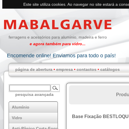
Este site utiliza cookies. Ao navegar no site estará a conse
ferragens e acessórios para aluminio, madeira e ferro
e agora também para vidro...
Encomende online! Enviamos para todo o país!
página de abertura
•
empresa
•
contactos
•
catálogos
Produ
pesquisa avançada
Alumínio
Base Fixação BESTLOQUE
Vidro
Anti-Pânico Corta-Fogo