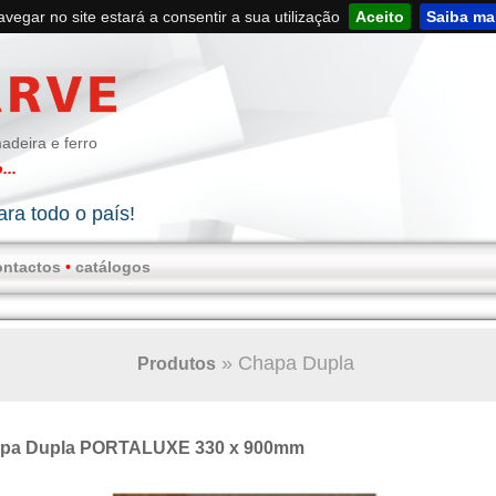
navegar no site estará a consentir a sua utilização
Aceito
Saiba ma
adeira e ferro
...
ra todo o país!
ontactos
•
catálogos
»
Chapa Dupla
Produtos
pa Dupla PORTALUXE 330 x 900mm