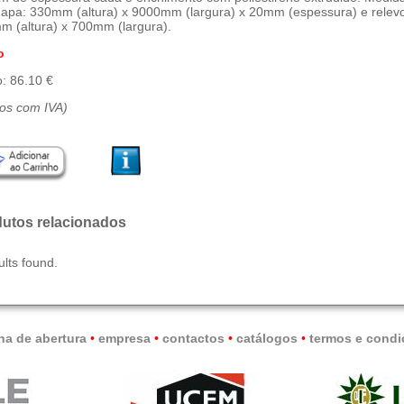
hapa: 330mm (altura) x 9000mm (largura) x 20mm (espessura) e relev
 (altura) x 700mm (largura).
o
: 86.10 €
ços com IVA)
utos relacionados
ults found.
na de abertura
•
empresa
•
contactos
•
catálogos
•
termos e condi