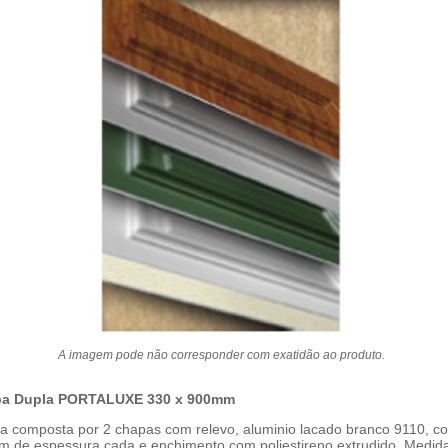
A imagem pode não corresponder com exatidão ao produto.
a Dupla PORTALUXE 330 x 900mm
a composta por 2 chapas com relevo, aluminio lacado branco 9110, c
m de espessura cada e enchimento com poliestireno extrudido. Medid