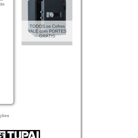
 de
VESTUÁRIO TÉCNICO
ções