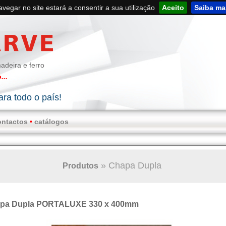
navegar no site estará a consentir a sua utilização
Aceito
Saiba ma
adeira e ferro
...
ra todo o país!
ontactos
•
catálogos
»
Chapa Dupla
Produtos
pa Dupla PORTALUXE 330 x 400mm