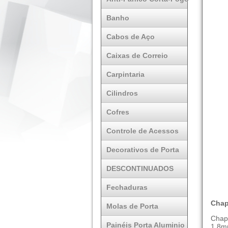
Banho
Cabos de Aço
Caixas de Correio
Carpintaria
Cilindros
Cofres
Controle de Acessos
Decorativos de Porta
DESCONTINUADOS
Fechaduras
Chap
Molas de Porta
Chap
Painéis Porta Aluminio
1,8m