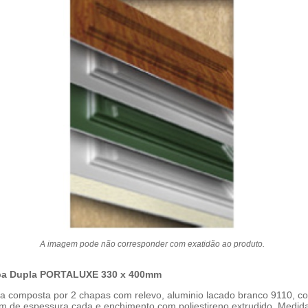
A imagem pode não corresponder com exatidão ao produto.
a Dupla PORTALUXE 330 x 400mm
a composta por 2 chapas com relevo, aluminio lacado branco 9110, c
m de espessura cada e enchimento com poliestireno extrudido. Medid