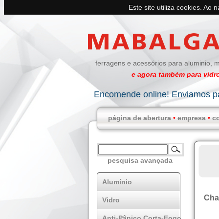
Este site utiliza cookies. Ao 
ferragens e acessórios para aluminio, m
e agora também para vidro
Encomende online! Enviamos pa
página de abertura
•
empresa
•
c
pesquisa avançada
Alumínio
Cha
Vidro
Anti-Pânico Corta-Fogo