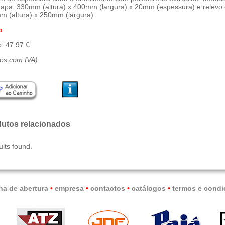
hapa: 330mm (altura) x 400mm (largura) x 20mm (espessura) e relevo
 (altura) x 250mm (largura).
o
: 47.97 €
ços com IVA)
utos relacionados
ults found.
na de abertura
•
empresa
•
contactos
•
catálogos
•
termos e condi