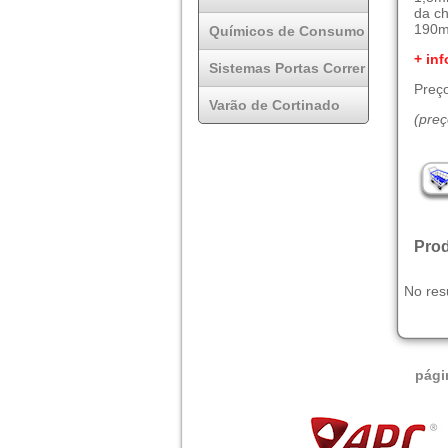
da c
190mm
Químicos de Consumo
+ inf
Sistemas Portas Correr
Preço
Varão de Cortinado
(pre
Prod
No res
pági