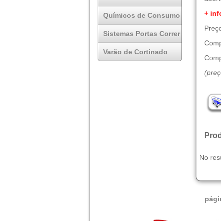
+ inf
Químicos de Consumo
Preço
Sistemas Portas Correr
Comp
Varão de Cortinado
Comp
(pre
Prod
No res
pági